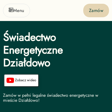
Menu
Zamów
Świadectwo
Energetyczne
Działdowo
Zobacz wideo
Świadectwo Energetyczne undefined
Zamów w pełni legalne świadectwo energetyczne w
mieście Działdowo!