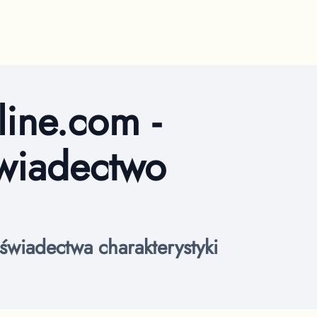
line.com
-
świadectwo
wiadectwa charakterystyki