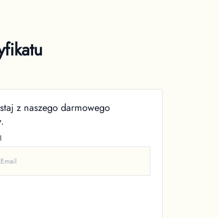
fikatu
zystaj z naszego darmowego
.
l