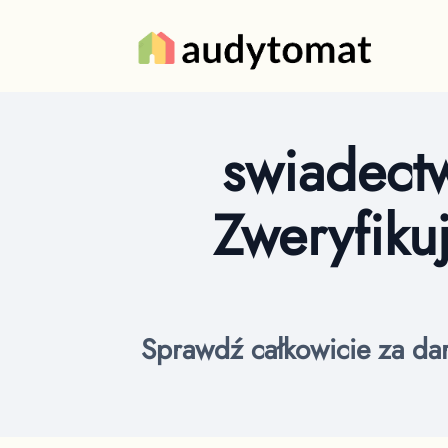
swiadect
Zweryfiku
Sprawdź całkowicie za da