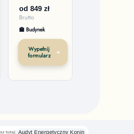
od
849
zł
Brutto
🏫 Budynek
Wypełnij
formularz
Audyt Energetyczny
Konin
sz tutaj: