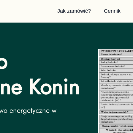
Jak zamówić?
Cennik
o
zne Konin
ined
two energetyczne w