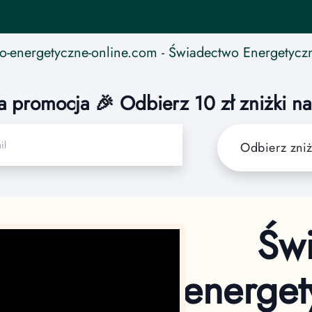
o-energetyczne-online.com
- Świadectwo Energetycz
a promocja 🎉 Odbierz 10 zł zniżki n
Odbierz zni
Św
energet