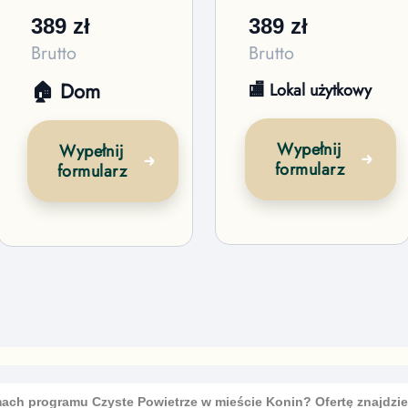
389
zł
389
zł
Brutto
Brutto
🏠 Dom
🏬 Lokal użytkowy
Wypełnij
Wypełnij
formularz
formularz
ach programu Czyste Powietrze
w mieście Konin
? Ofertę znajdzie