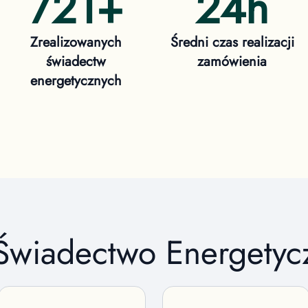
721
+
24h
Zrealizowanych
Średni czas realizacji
świadectw
zamówienia
energetycznych
 Świadectwo Energety