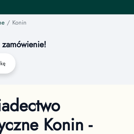
ne
Konin
a zamówienie!
żkę
iadectwo
yczne Konin -