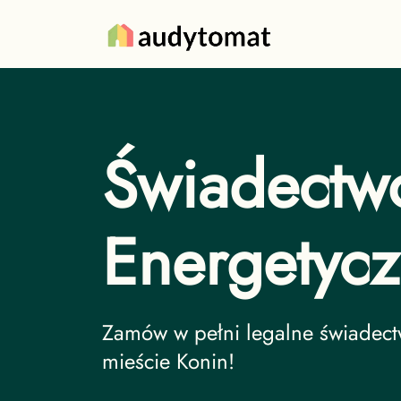
Świadectw
Energetyc
Świadectwo Energetyczne undef
Zamów w pełni legalne świadec
mieście Konin!